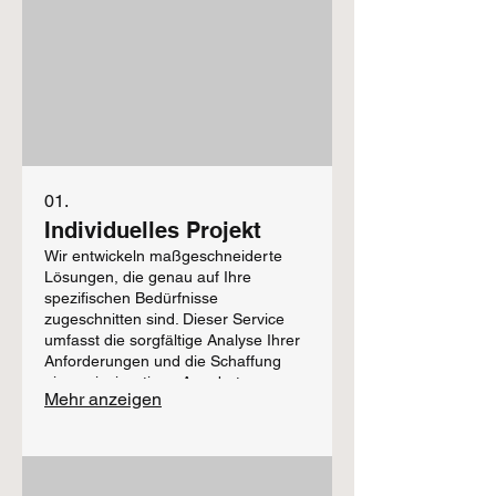
01.
Individuelles Projekt
Wir entwickeln maßgeschneiderte
Lösungen, die genau auf Ihre
spezifischen Bedürfnisse
zugeschnitten sind. Dieser Service
umfasst die sorgfältige Analyse Ihrer
Anforderungen und die Schaffung
eines einzigartigen Angebots.
Mehr anzeigen
Erhalten Sie eine Lösung, die perfekt
zu Ihrem Projekt passt.