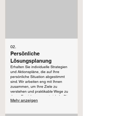
02.
Persönliche
Lösungsplanung
Erhalten Sie individuelle Strategien
und Aktionspläne, die auf Ihre
persönliche Situation abgestimmt
sind. Wir arbeiten eng mit Ihnen
zusammen, um Ihre Ziele zu
verstehen und praktikable Wege zu
deren Erreichung zu entwickeln. Dies
Mehr anzeigen
hilft Ihnen, Ihren Weg klar zu sehen.