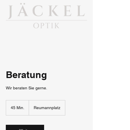
Beratung
Wir beraten Sie gerne.
45 Min.
4
Reumannplatz
5
M
i
n